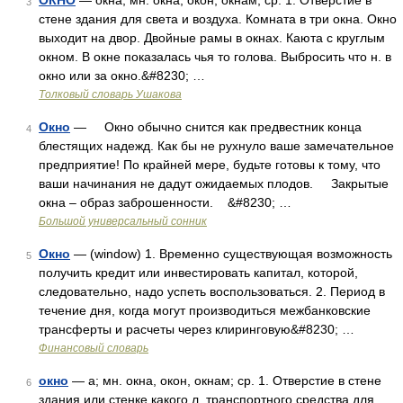
ОКНО
— окна, мн. окна, окон, окнам, ср. 1. Отверстие в
3
стене здания для света и воздуха. Комната в три окна. Окно
выходит на двор. Двойные рамы в окнах. Каюта с круглым
окном. В окне показалась чья то голова. Выбросить что н. в
окно или за окно.&#8230; …
Толковый словарь Ушакова
Окно
— Окно обычно снится как предвестник конца
4
блестящих надежд. Как бы не рухнуло ваше замечательное
предприятие! По крайней мере, будьте готовы к тому, что
ваши начинания не дадут ожидаемых плодов. Закрытые
окна – образ заброшенности. &#8230; …
Большой универсальный сонник
Окно
— (window) 1. Временно существующая возможность
5
получить кредит или инвестировать капитал, которой,
следовательно, надо успеть воспользоваться. 2. Период в
течение дня, когда могут производиться межбанковские
трансферты и расчеты через клиринговую&#8230; …
Финансовый словарь
окно
— а; мн. окна, окон, окнам; ср. 1. Отверстие в стене
6
здания или стенке какого л. транспортного средства для