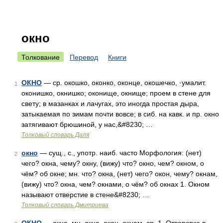
окно
Толкование
Перевод
Книги
ОКНО
— ср. окошко, оконко, оконце, окошечко, ·умалит.
1
оконишко, окнишко; оконище, окнище; проем в стене для
свету; в мазанках и лачугах, это иногда простая дыра,
затыкаемая по зимам почти вовсе; в сиб. на кавк. и пр. окно
затягивают брюшиной, у нас,&#8230; …
Толковый словарь Даля
окно
— сущ., с., употр. наиб. часто Морфология: (нет)
2
чего? окна, чему? окну, (вижу) что? окно, чем? окном, о
чём? об окне; мн. что? окна, (нет) чего? окон, чему? окнам,
(вижу) что? окна, чем? окнами, о чём? об окнах 1. Окном
называют отверстие в стене&#8230; …
Толковый словарь Дмитриева