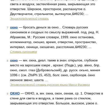
света и воздуха; застеклённая рама, закрывающая это
отверстие. Широкое, просторное, распахнутое о.
Двустворчатое, стрельчатое, вытянутое,&#8230; …
Энциклопедический словарь
окно
— бросать деньги за окно... Словарь русских
7
синонимов и сходных по смыслу выражений. под. ред. Н.
Абрамова, М.: Русские словари, 1999. окно остановка,
иллюминатор, окошко, время, отверстие, пространство,
интервал, окнище, окошечко, расстояние,&#8230; …
Словарь синонимов
окно
— мн. окна, диал. также в знач. открытое, глубокое
8
место на заросшем озере , арханг. (Подв.), укр. вiкно, блр.
окно, смол. глаз (Добровольский), др. русск. окъно, минея
1096 г. (см. ZfslPh 15, 453), болг. окно, сербохорв. о̀кно
оконное звено; шахта …
Этимологический словарь русского языка Макса Фасмера
ОКНО
— ОКНО, а, мн. окна, окон, окнам, ср. 1. Отверстие в
9
стене для света и воздуха, а также рама со стеклом,
закрывающая это отверстие. Большое, высокое, узкое о.