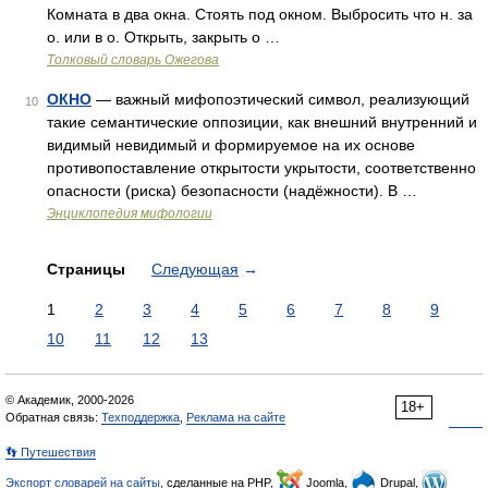
Комната в два окна. Стоять под окном. Выбросить что н. за
о. или в о. Открыть, закрыть о …
Толковый словарь Ожегова
ОКНО
— важный мифопоэтический символ, реализующий
10
такие семантические оппозиции, как внешний внутренний и
видимый невидимый и формируемое на их основе
противопоставление открытости укрытости, соответственно
опасности (риска) безопасности (надёжности). В …
Энциклопедия мифологии
Страницы
Следующая
→
1
2
3
4
5
6
7
8
9
10
11
12
13
© Академик, 2000-2026
18+
Обратная связь:
Техподдержка
,
Реклама на сайте
👣 Путешествия
Экспорт словарей на сайты
, сделанные на PHP,
Joomla,
Drupal,